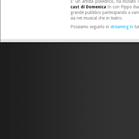
E’ un artista poliedrico, ha iniziato
cast di Domenica
In con Pippo Baud
grande pubblico partecipando a vari
sia nei musical che in teatro.
Possiamo seguirlo in
streaming tv
tut