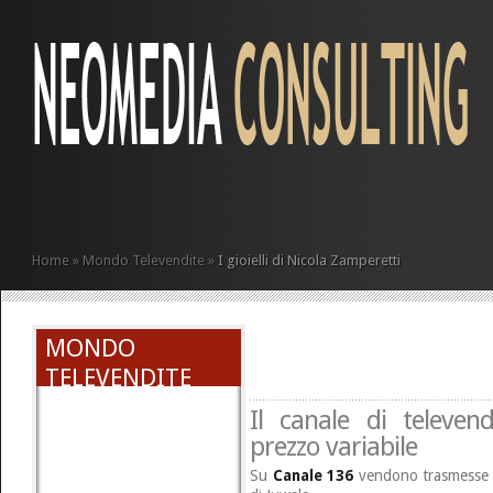
Home
»
Mondo Televendite
»
I gioielli di Nicola Zamperetti
MONDO
TELEVENDITE
Il canale di televen
prezzo variabile
Su
Canale 136
vendono trasmesse og