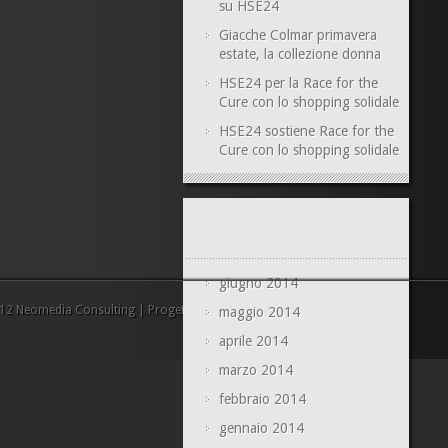
su HSE24
Giacche Colmar primavera
estate, la collezione donna
HSE24 per la Race for the
Cure con lo shopping solidale
HSE24 sostiene Race for the
Cure con lo shopping solidale
giugno 2014
2 Neomedia Consulting | Progetto realizzato da Neomedia s.r.l
maggio 2014
aprile 2014
marzo 2014
febbraio 2014
gennaio 2014