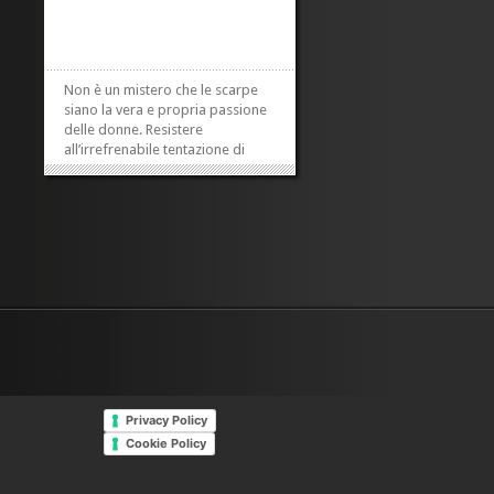
Non è un mistero che le scarpe
siano la vera e propria passione
delle donne. Resistere
all’irrefrenabile tentazione di
acquistarle è sempre molto
difficile. Alte, basse, comode o
grintose l’importante è avere la
calzatura da abbinare ogni volta
al proprio look. HSE24 conosce
bene le sue...
»
»
Privacy Policy
Cookie Policy