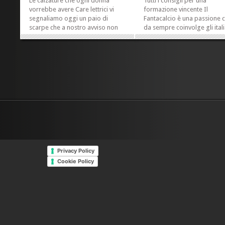
Le calzature che ogni donna
Tutti i consigli per una
vorrebbe avere Care lettrici vi
formazione vincente Il
segnaliamo oggi un paio di
Fantacalcio è una passione 
scarpe che a nostro avviso non
da sempre coinvolge gli itali
dovete farvi assolutamente
con una diffusione davvero 
scappare. Eh sì, perché quando
generazionale. Vediamo ins
troviamo delle calzature belle,
qualche consiglio sulla
eleganti, sobrie e allo stesso
formazione per questa sest
tempo estremamente comode
giornata di campionato: qua
dobbiamo cogliere...
giocatore schierare per ogni
»
»
Privacy Policy
Cookie Policy