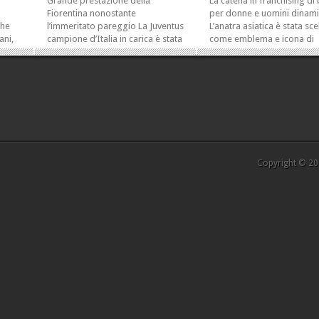
Grande prestazione della
La catena in franchising di
Fiorentina nonostante
per donne e uomini dinami
che
l’immeritato pareggio La Juventus
L’anatra asiatica è stata sce
ani,
campione d’Italia in carica è stata
come emblema e icona di
inter-
letteralmente annichilita
Mandarina Duck, marchio
ieme
nell’anticipo della quinta giornata
fortemente ispirato al des
del campionato di Serie A da una
di esplorare le diverse
a
super Fiorentina. La squadra di
dimensioni dello stile, per
le
Vincenzo Montella nonostante
una viaggiatrice instancabi
...
non sia...
monogama e...
»
»
»
»
Copyright © 201