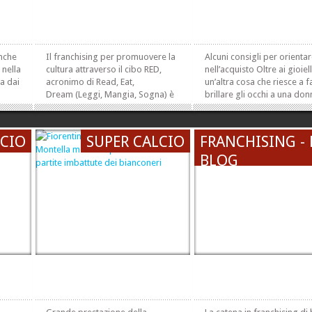
nche
Il franchising per promuovere la
Alcuni consigli per orientar
 nella
cultura attraverso il cibo RED,
nell’acquisto Oltre ai gioiell
ta dai
acronimo di Read, Eat,
un’altra cosa che riesce a f
Dream (Leggi, Mangia, Sogna) è
brillare gli occhi a una don
ove si
la nuova avventura
Stiamo parlando degli uten
a
di Feltrinelli che unisce cultura e
cucina. È inutile che storcete
cibo. Il primo punto vendita è
naso, è innegabile la
LCIO
SUPER CALCIO
FRANCHISING - 
o. I
stato inaugurato a luglio a Roma,
soddisfazione che il gentil
.
nella famosa Via Del Corso, il
BLOG
prova nell’avere una cucina.
»
»
primo Red al...
»
»