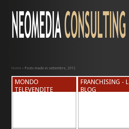
Home
»
Posts made in settembre, 2012
MONDO
FRANCHISING - 
TELEVENDITE
BLOG