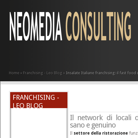
Home
»
Franchising - Leo Blog
»
Insalate Italiane franchising: il fast foo
FRANCHISING -
LEO BLOG
Il network di locali
sano e genuino
Il
settore della ristorazione
funz