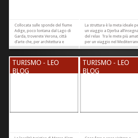
Collocata sulle sponde del fiume
La struttura è la meta ideale p
Adige, poco lontana dal Lago di
un viaggio a Djerba all’insegn
Garda, troverete Verona, città
del relax Tra le mete più ama
d’arte che, per architettura e
per un viaggio nel Mediterra
storia, è stata eletta tra le più
troviamo sicuramente la Tunisi
belle d’Italia. Patrimonio
Ad attirare sempre un maggio
dell’umanità secondo l’Unesco,
numero di turisti è la magnific
TURISMO - LEO
TURISMO - LEO
Verona conserva un patrimonio
isola di Djerba, una vera e
BLOG
culturale e...
BLOG
propria perla del mare
»
»
nostrum....