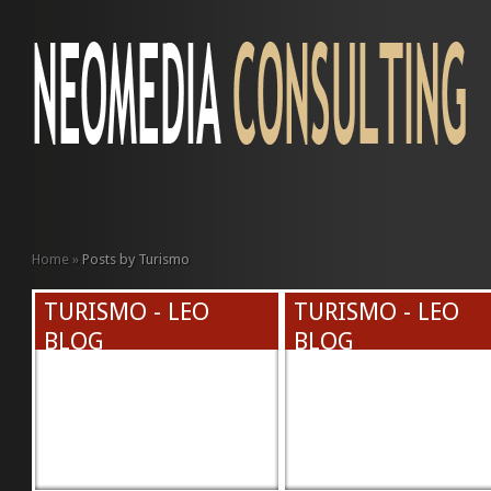
Home
»
Posts by Turismo
TURISMO - LEO
TURISMO - LEO
BLOG
BLOG