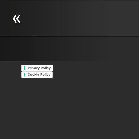
divertimento nel mondo. Le date
del romanticismo. In questo
dell’Oktoberfest 2013 sono dal
periodo, infatti, molte person
21 settembre al 6 di ottobre:
colgono l’occasione per
pronti a partire? Troppo grandi
organizzare una vacanza da
per...
trascorrere...
»
»
Privacy Policy
Cookie Policy